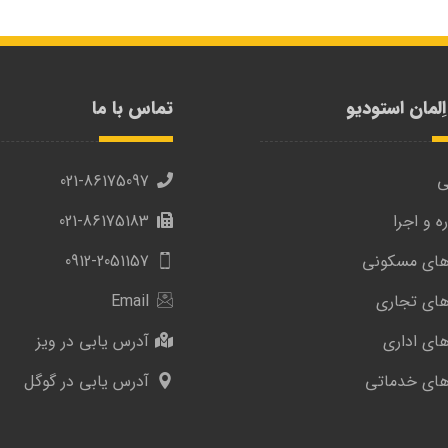
لمان استودیو
تماس با ما
ی
021-86175097
ه و اجرا
021-86175183
‌های مسکونی
0912-2051157
‌های تجاری
Email
های اداری
آدرس یابی در ویز
‌های خدماتی
آدرس یابی در گوگل