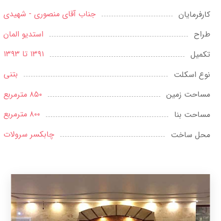
جناب آقای منصوری - شهیدی
کارفرمایان
استدیو المان
طراح
۱۳۹۱ تا ۱۳۹۳
تکمیل
بتنی
نوع اسکلت
۸۵۰ مترمربع
مساحت زمین
۸۰۰ متر‌مربع
مساحت بنا
چابکسر سرولات
محل ساخت