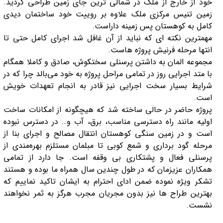
خود از خارج از ملک در شمالی ترین جای زمین طراحی گردید.
زمین تنیس مرکزی ملک علاوه بر روییت خود ساختمان دیدی
کامل به کوهستان پس زمینه داراست.
مهمترین نکته ای که نباید از آن غافل شد اجرای کامل حتی تا
انتها مرحله فرنیش پروژه هاست.
مجموعه المان به داشتن پرسنلی سختکوش، صادق و کاملا همگام
با متد اجرایی روز در تمامی مراحل پروژه به خود می‌بالد چرا که در
شرایط بسیار سخت اجرایی نیز قادر به انجام تعهدات خویش
است.
پروژه حاضر در حالی ساخته شد که هیچگونه از امکانات ساخت
اولیه مانند راه دسترسی مناسب، برق، آب و… در دسترس نبوده
است و در زمین سنگی کوهستان انتقال مصالح و اجرای بنا از
مرحله گود برداری و شمع کوبی تا مبلمان مستلزم بهره‌مندی از
پرسنلی فعال و پشتکاری بی وقفه است. جا دارد از تمامی
همکاران عزیزمان که در طول چندین سال همراه ما بوده و هستند
تشکر ویژه نموده ضمن ادای احترام به ایشان تاکید نماییم که
بهترین طراح ها نیز بدون مجریان مجرب هرگز به ثمر نخواهند
نشست.